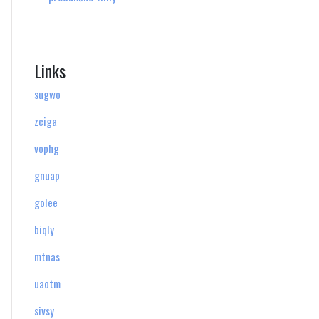
Links
sugwo
zeiga
vophg
gnuap
golee
biqly
mtnas
uaotm
sivsy