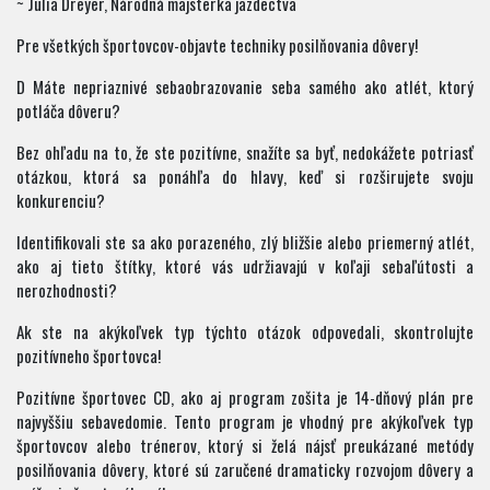
~ Julia Dreyer, Národná majsterka jazdectva
Pre všetkých športovcov-objavte techniky posilňovania dôvery!
D Máte nepriaznivé sebaobrazovanie seba samého ako atlét, ktorý
potláča dôveru?
Bez ohľadu na to, že ste pozitívne, snažíte sa byť, nedokážete potriasť
otázkou, ktorá sa ponáhľa do hlavy, keď si rozširujete svoju
konkurenciu?
Identifikovali ste sa ako porazeného, ​​zlý bližšie alebo priemerný atlét,
ako aj tieto štítky, ktoré vás udržiavajú v koľaji sebaľútosti a
nerozhodnosti?
Ak ste na akýkoľvek typ týchto otázok odpovedali, skontrolujte
pozitívneho športovca!
Pozitívne športovec CD, ako aj program zošita je 14-dňový plán pre
najvyššiu sebavedomie. Tento program je vhodný pre akýkoľvek typ
športovcov alebo trénerov, ktorý si želá nájsť preukázané metódy
posilňovania dôvery, ktoré sú zaručené dramaticky rozvojom dôvery a