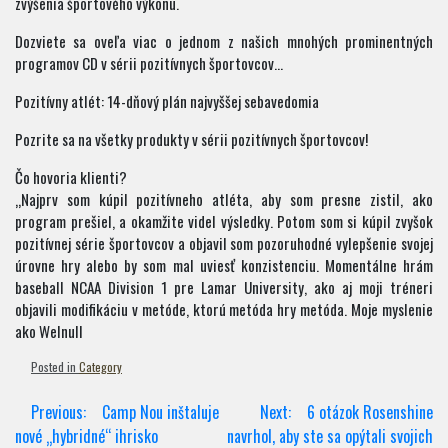
zvýšenia športového výkonu.
Dozviete sa oveľa viac o jednom z našich mnohých prominentných
programov CD v sérii pozitívnych športovcov…
Pozitívny atlét: 14-dňový plán najvyššej sebavedomia
Pozrite sa na všetky produkty v sérii pozitívnych športovcov!
Čo hovoria klienti?
„Najprv som kúpil pozitívneho atléta, aby som presne zistil, ako
program prešiel, a okamžite videl výsledky. Potom som si kúpil zvyšok
pozitívnej série športovcov a objavil som pozoruhodné vylepšenie svojej
úrovne hry alebo by som mal uviesť konzistenciu. Momentálne hrám
baseball NCAA Division 1 pre Lamar University, ako aj moji tréneri
objavili modifikáciu v metóde, ktorú metóda hry metóda. Moje myslenie
ako Welnull
Posted in
Category
Post
Previous:
Camp Nou inštaluje
Next:
6 otázok Rosenshine
navigation
nové „hybridné“ ihrisko
navrhol, aby ste sa opýtali svojich