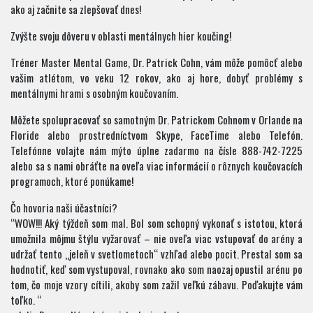
ako aj začnite sa zlepšovať dnes!
Zvýšte svoju dôveru v oblasti mentálnych hier koučing!
Tréner Master Mental Game, Dr. Patrick Cohn, vám môže pomôcť alebo
vašim atlétom, vo veku 12 rokov, ako aj hore, dobyť problémy s
mentálnymi hrami s osobným koučovaním.
Môžete spolupracovať so samotným Dr. Patrickom Cohnom v Orlande na
Floride alebo prostredníctvom Skype, FaceTime alebo Telefón.
Telefónne volajte nám mýto úplne zadarmo na čísle 888-742-7225
alebo sa s nami obráťte na oveľa viac informácií o rôznych koučovacích
programoch, ktoré ponúkame!
Čo hovoria naši účastníci?
“WOW!!! Aký týždeň som mal. Bol som schopný vykonať s istotou, ktorá
umožnila môjmu štýlu vyžarovať – ​​nie oveľa viac vstupovať do arény a
udržať tento „jeleň v svetlometoch“ vzhľad alebo pocit. Prestal som sa
hodnotiť, keď som vystupoval, rovnako ako som naozaj opustil arénu po
tom, čo moje vzory cítili, akoby som zažil veľkú zábavu. Poďakujte vám
toľko. “