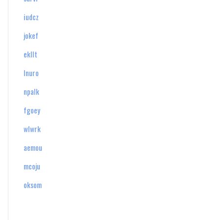
iudcz
jokef
ekllt
lnuro
npalk
fgoey
wlwrk
aemou
mcoju
oksom