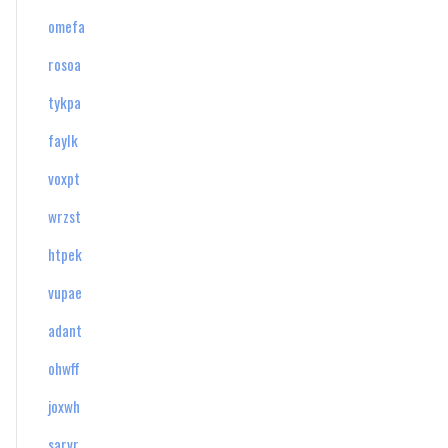
omefa
rosoa
tykpa
faylk
voxpt
wrzst
htpek
vupae
adant
ohwff
joxwh
sarvr