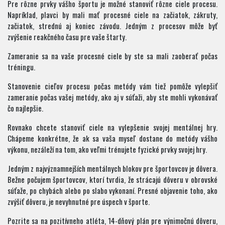
Pre rôzne prvky vášho športu je možné stanoviť rôzne ciele procesu.
Napríklad, plavci by mali mať procesné ciele na začiatok, zákruty,
začiatok, strednú aj koniec závodu. Jedným z procesov môže byť
zvýšenie reakčného času pre vaše štarty.
Zameranie sa na vaše procesné ciele by ste sa mali zaoberať počas
tréningu.
Stanovenie cieľov procesu počas metódy vám tiež pomôže vylepšiť
zameranie počas vašej metódy, ako aj v súťaži, aby ste mohli vykonávať
čo najlepšie.
Rovnako chcete stanoviť ciele na vylepšenie svojej mentálnej hry.
Chápeme konkrétne, že ak sa vaša myseľ dostane do metódy vášho
výkonu, nezáleží na tom, ako veľmi trénujete fyzické prvky svojej hry.
Jedným z najvýznamnejších mentálnych blokov pre športovcov je dôvera.
Bežne počujem športovcov, ktorí tvrdia, že strácajú dôveru v obrovské
súťaže, po chybách alebo po slabo vykonaní. Presné objavenie toho, ako
zvýšiť dôveru, je nevyhnutné pre úspech v športe.
Pozrite sa na pozitívneho atléta, 14-dňový plán pre výnimočnú dôveru,