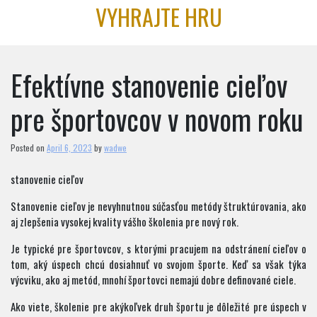
Skip
VYHRAJTE HRU
to
content
Efektívne stanovenie cieľov
pre športovcov v novom roku
Posted on
April 6, 2023
by
wadwe
stanovenie cieľov
Stanovenie cieľov je nevyhnutnou súčasťou metódy štruktúrovania, ako
aj zlepšenia vysokej kvality vášho školenia pre nový rok.
Je typické pre športovcov, s ktorými pracujem na odstránení cieľov o
tom, aký úspech chcú dosiahnuť vo svojom športe. Keď sa však týka
výcviku, ako aj metód, mnohí športovci nemajú dobre definované ciele.
Ako viete, školenie pre akýkoľvek druh športu je dôležité pre úspech v