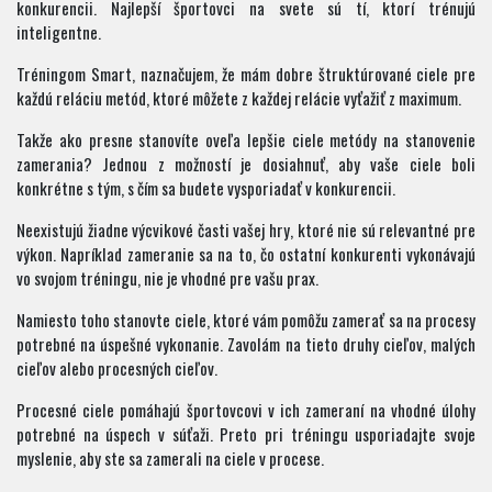
konkurencii. Najlepší športovci na svete sú tí, ktorí trénujú
inteligentne.
Tréningom Smart, naznačujem, že mám dobre štruktúrované ciele pre
každú reláciu metód, ktoré môžete z každej relácie vyťažiť z maximum.
Takže ako presne stanovíte oveľa lepšie ciele metódy na stanovenie
zamerania? Jednou z možností je dosiahnuť, aby vaše ciele boli
konkrétne s tým, s čím sa budete vysporiadať v konkurencii.
Neexistujú žiadne výcvikové časti vašej hry, ktoré nie sú relevantné pre
výkon. Napríklad zameranie sa na to, čo ostatní konkurenti vykonávajú
vo svojom tréningu, nie je vhodné pre vašu prax.
Namiesto toho stanovte ciele, ktoré vám pomôžu zamerať sa na procesy
potrebné na úspešné vykonanie. Zavolám na tieto druhy cieľov, malých
cieľov alebo procesných cieľov.
Procesné ciele pomáhajú športovcovi v ich zameraní na vhodné úlohy
potrebné na úspech v súťaži. Preto pri tréningu usporiadajte svoje
myslenie, aby ste sa zamerali na ciele v procese.