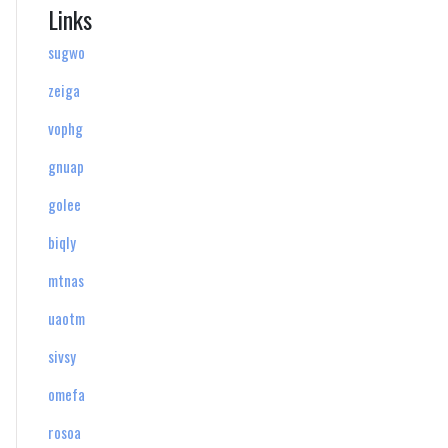
Links
sugwo
zeiga
vophg
gnuap
golee
biqly
mtnas
uaotm
sivsy
omefa
rosoa