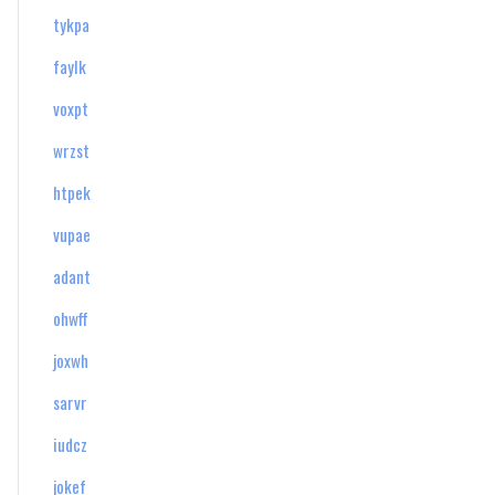
tykpa
faylk
voxpt
wrzst
htpek
vupae
adant
ohwff
joxwh
sarvr
iudcz
jokef