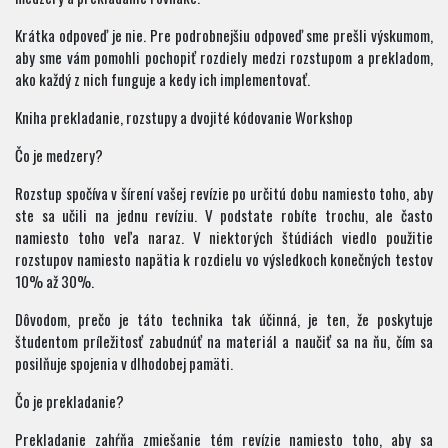
Krátka odpoveď je nie. Pre podrobnejšiu odpoveď sme prešli výskumom,
aby sme vám pomohli pochopiť rozdiely medzi rozstupom a prekladom,
ako každý z nich funguje a kedy ich implementovať.
Kniha prekladanie, rozstupy a dvojité kódovanie Workshop
Čo je medzery?
Rozstup spočíva v šírení vašej revízie po určitú dobu namiesto toho, aby
ste sa učili na jednu revíziu. V podstate robíte trochu, ale často
namiesto toho veľa naraz. V niektorých štúdiách viedlo použitie
rozstupov namiesto napätia k rozdielu vo výsledkoch konečných testov
10% až 30%.
Dôvodom, prečo je táto technika tak účinná, je ten, že poskytuje
študentom príležitosť zabudnúť na materiál a naučiť sa na ňu, čím sa
posilňuje spojenia v dlhodobej pamäti.
Čo je prekladanie?
Prekladanie zahŕňa zmiešanie tém revízie namiesto toho, aby sa