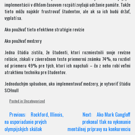
implementácii v dlhšom časovom rozpätí zvyšujú udržanie pamäte. Takže
tieto môžu najskôr frustrovať študentov, ale ak sa ich budú držať,
vyplatí sa.
Ako používať tieto efektívne stratégie revízie
Ako používať medzery
Jedna štúdia zistila, že študenti, ktorí rozmiestnili svoje revízne
relácie, získali v záverečnom teste priemernú známku 74%, na rozdiel
od priemeru 49% pre tých, ktorí ich napchali – čo z neho robí veľmi
atraktívnu techniku pre študentov.
Jednoduchým spôsobom, ako implementovať medzery, je vytvoriť štúdiu
SCHnull
Posted in Uncategorized
Post
Previous:
Rockford, Illinois,
Next:
Ako Mark Gangloff
navigation
na usporiadanie prvých
prekonal tlak na vykonanie
olympijských skúšok
mentálnej prípravy na konkurenciu