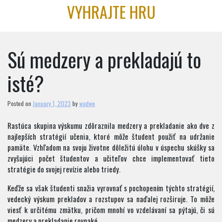
Skip
VYHRAJTE HRU
to
content
Sú medzery a prekladajú to
isté?
Posted on
January 1, 2023
by
wadwe
Rastúca skupina výskumu zdôraznila medzery a prekladanie ako dve z
najlepších stratégií učenia, ktoré môže študent použiť na udržanie
pamäte. Vzhľadom na svoju životne dôležitú úlohu v úspechu skúšky sa
zvyšujúci počet študentov a učiteľov chce implementovať tieto
stratégie do svojej revízie alebo triedy.
Keďže sa však študenti snažia vyrovnať s pochopením týchto stratégií,
vedecký výskum prekladov a rozstupov sa naďalej rozširuje. To môže
viesť k určitému zmätku, pričom mnohí vo vzdelávaní sa pýtajú, či sú
medzery a prekladanie rovnaké.