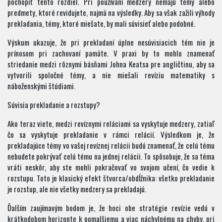
pochopiť tento rozdiel. Pri používaní medzery nemajú témy alebo
predmety, ktoré revidujete, najmä na výsledky. Aby sa však zažili výhody
prekladania, témy, ktoré miešate, by mali súvisieť alebo podobné.
Výskum ukazuje, že pri prekladaní úplne nesúvisiacich tém nie je
prínosom pri zachovaní pamäte. V praxi by to mohlo znamenať
striedanie medzi rôznymi básňami Johna Keatsa pre angličtinu, aby sa
vytvorili spoločné témy, a nie miešali revíziu matematiky s
náboženskými štúdiami.
Súvisia prekladanie a rozstupy?
Ako teraz viete, medzi revíznymi reláciami sa vyskytuje medzery, zatiaľ
čo sa vyskytuje prekladanie v rámci relácií. Výsledkom je, že
prekladajúce témy vo vašej revíznej relácii budú znamenať, že celú tému
nebudete pokrývať celú tému na jednej relácii. To spôsobuje, že sa téma
vráti neskôr, aby ste mohli pokračovať vo svojom učení, čo vedie k
rozstupu. Toto je klasický efekt štvorca/obdĺžnika: všetko prekladanie
je rozstup, ale nie všetky medzery sa prekladajú.
Ďalším zaujímavým bodom je, že hoci obe stratégie revízie vedú v
krátkodobom horizonte k pomalšiemu a viac náchylnému na chyby, pri