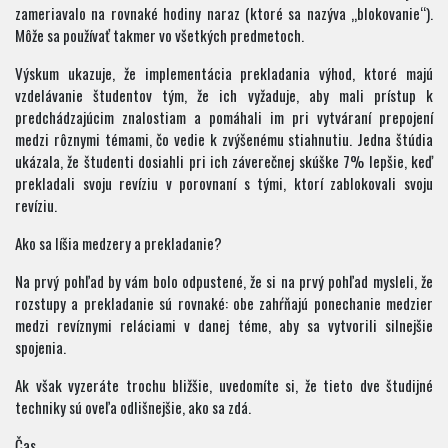
zameriavalo na rovnaké hodiny naraz (ktoré sa nazýva „blokovanie“).
Môže sa používať takmer vo všetkých predmetoch.
Výskum ukazuje, že implementácia prekladania výhod, ktoré majú
vzdelávanie študentov tým, že ich vyžaduje, aby mali prístup k
predchádzajúcim znalostiam a pomáhali im pri vytváraní prepojení
medzi rôznymi témami, čo vedie k zvýšenému stiahnutiu. Jedna štúdia
ukázala, že študenti dosiahli pri ich záverečnej skúške 7% lepšie, keď
prekladali svoju revíziu v porovnaní s tými, ktorí zablokovali svoju
revíziu.
Ako sa líšia medzery a prekladanie?
Na prvý pohľad by vám bolo odpustené, že si na prvý pohľad mysleli, že
rozstupy a prekladanie sú rovnaké: obe zahŕňajú ponechanie medzier
medzi revíznymi reláciami v danej téme, aby sa vytvorili silnejšie
spojenia.
Ak však vyzeráte trochu bližšie, uvedomíte si, že tieto dve študijné
techniky sú oveľa odlišnejšie, ako sa zdá.
Čas