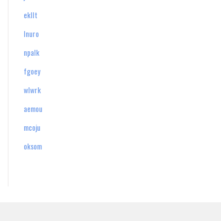
ekllt
lnuro
npalk
fgoey
wlwrk
aemou
mcoju
oksom