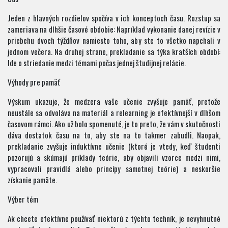
Jeden z hlavných rozdielov spočíva v ich konceptoch času. Rozstup sa
zameriava na dlhšie časové obdobie: Napríklad vykonanie danej revízie v
priebehu dvoch týždňov namiesto toho, aby ste to všetko napchali v
jednom večera. Na druhej strane, prekladanie sa týka kratších období:
Ide o striedanie medzi témami počas jednej študijnej relácie.
Výhody pre pamäť
Výskum ukazuje, že medzera vaše učenie zvyšuje pamäť, pretože
neustále sa odvoláva na materiál a relearning je efektívnejší v dlhšom
časovom rámci. Ako už bolo spomenuté, je to preto, že vám v skutočnosti
dáva dostatok času na to, aby ste na to takmer zabudli. Naopak,
prekladanie zvyšuje induktívne učenie (ktoré je vtedy, keď študenti
pozorujú a skúmajú príklady teórie, aby objavili vzorce medzi nimi,
vypracovali pravidlá alebo princípy samotnej teórie) a neskoršie
získanie pamäte.
Výber tém
Ak chcete efektívne používať niektorú z týchto techník, je nevyhnutné