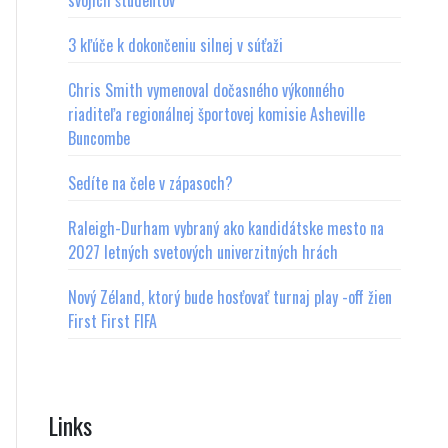
svojich študentov
3 kľúče k dokončeniu silnej v súťaži
Chris Smith vymenoval dočasného výkonného
riaditeľa regionálnej športovej komisie Asheville
Buncombe
Sedíte na čele v zápasoch?
Raleigh-Durham vybraný ako kandidátske mesto na
2027 letných svetových univerzitných hrách
Nový Zéland, ktorý bude hosťovať turnaj play -off žien
First First FIFA
Links