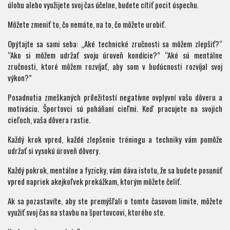
úlohu alebo využijete svoj čas účelne, budete cítiť pocit úspechu.
Môžete zmeniť to, čo nemáte, na to, čo môžete urobiť.
Opýtajte sa sami seba: „Aké technické zručnosti sa môžem zlepšiť?“
“Ako si môžem udržať svoju úroveň kondície?” “Aké sú mentálne
zručnosti, ktoré môžem rozvíjať, aby som v budúcnosti rozvíjal svoj
výkon?”
Posadnutia zmeškaných príležitostí negatívne ovplyvní vašu dôveru a
motiváciu. Športovci sú poháňaní cieľmi. Keď pracujete na svojich
cieľoch, vaša dôvera rastie.
Každý krok vpred, každé zlepšenie tréningu a techniky vám pomôže
udržať si vysokú úroveň dôvery.
Každý pokrok, mentálne a fyzicky, vám dáva istotu, že sa budete posunúť
vpred napriek akejkoľvek prekážkam, ktorým môžete čeliť.
Ak sa pozastavíte, aby ste premýšľali o tomto časovom limite, môžete
využiť svoj čas na stavbu na športovcovi, ktorého ste.