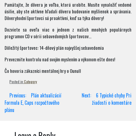
Pamätajte, že dôvera je voľba, ktorú urobíte. Musíte vynaložiť vedomé
úsilie, aby ste aktívne hľadali dôveru budovanie myšlienok a správania.
Dôveryhodní športovci sú proaktívni, keď sa týka dôvery!
Dozviete sa oveľa viac o jednom z našich mnohých populárnych
programov CD v sérii sebavedomých športovcov…
Dôležitý športovec: 14-dňový plán najvyššej sebavedomia
Prevezmite kontrolu nad svojím myslením a výkonom ešte dnes!
Čo hovoria zákazníci mentálnej hry o Ounull
Posted in
Category
Post
Previous:
Plán aktualizácií
Next:
6 Typické chyby Pri
navigation
Formula E, Caps rozpočtového
žiadosti o komentáre
plánu
Leave a Reply