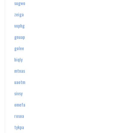
sugwo
zeiga
vophg
gnuap
golee
biqly
mtnas
uaotm
sivsy
omefa
rosoa
tykpa