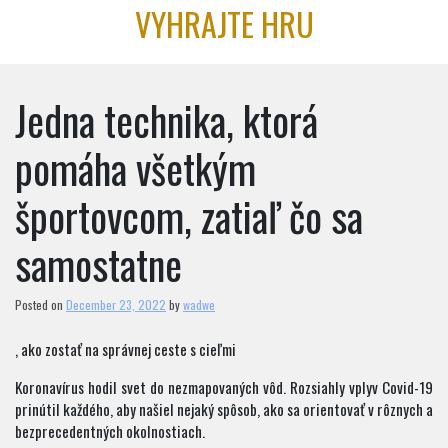
Skip
VYHRAJTE HRU
to
content
Jedna technika, ktorá
pomáha všetkým
športovcom, zatiaľ čo sa
samostatne
Posted on
December 23, 2022
by
wadwe
, ako zostať na správnej ceste s cieľmi
Koronavírus hodil svet do nezmapovaných vôd. Rozsiahly vplyv Covid-19
prinútil každého, aby našiel nejaký spôsob, ako sa orientovať v rôznych a
bezprecedentných okolnostiach.