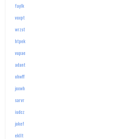
faylk
voxpt
wrzst
htpek
vupae
adant
ohwff
joxwh
sarvr
iudcz
jokef
ekllt