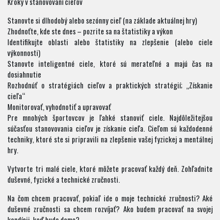
Kroky v stanovovaní cieľov
Stanovte si dlhodobý alebo sezónny cieľ (na základe aktuálnej hry)
Zhodnoťte, kde ste dnes – pozrite sa na štatistiky a výkon
Identifikujte oblasti alebo štatistiky na zlepšenie (alebo ciele
výkonnosti)
Stanovte inteligentné ciele, ktoré sú merateľné a majú čas na
dosiahnutie
Rozhodnúť o stratégiách cieľov a praktických stratégií; „Získanie
cieľa“
Monitorovať, vyhodnotiť a upravovať
Pre mnohých športovcov je ľahké stanoviť ciele. Najdôležitejšou
súčasťou stanovovania cieľov je získanie cieľa. Cieľom sú každodenné
techniky, ktoré ste si pripravili na zlepšenie vašej fyzickej a mentálnej
hry.
Vytvorte tri malé ciele, ktoré môžete pracovať každý deň. Zohľadnite
duševné, fyzické a technické zručnosti.
Na čom chcem pracovať, pokiaľ ide o moje technické zručnosti? Aké
duševné zručnosti sa chcem rozvíjať? Ako budem pracovať na svojej
kondícii, keď bude doma?