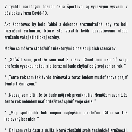
V týchto náročných časoch čelia športovci aj výraznými výzvami v
dôsledku vírusu Covid-19.
Ako športovec by bolo ľahké a dokonca zrozumiteľné, aby ste boli
rozrušení zvrhnutia, ktoré ste stratili kvôli pozastaveniu alebo
zrušeniu vašej atletickej sezóny.
Možno sa môžete stotožniť s niektorými z nasledujúcich scenárov:
* „Súťažil som, pretože som mal 8 rokov. Chcel som ukončiť svoju
profesiu vysokou notou, ale teraz mi bude chýbať celý svoj senior rok. “
* „Tento rok som tak tvrdo trénoval a teraz budem musieť znova prejsť
týmto tréningom.“
* „Naozaj som cítil, že to bude môj rok preniknutia. Nemôžem uveriť, že
tento rok nebudem mať príležitosť splniť svoje ciele. “
* „Moji spoluhráči boli mojimi najlepšími priateľmi. Cítim sa tak
izolovaný bez nich. “
* „Dal som veľa času a úsilia, ktoré zlepšujú svoje technické zručnosti.