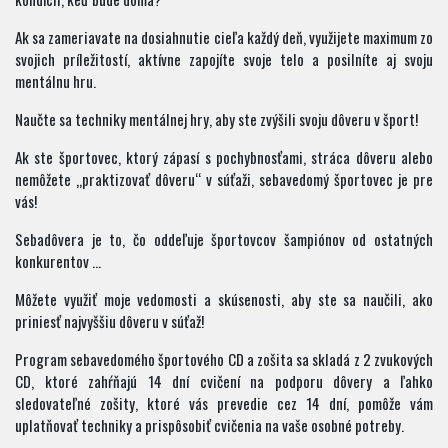
Ak sa zameriavate na dosiahnutie cieľa každý deň, využijete maximum zo
svojich príležitostí, aktívne zapojíte svoje telo a posilníte aj svoju
mentálnu hru.
Naučte sa techniky mentálnej hry, aby ste zvýšili svoju dôveru v šport!
Ak ste športovec, ktorý zápasí s pochybnosťami, stráca dôveru alebo
nemôžete „praktizovať dôveru“ v súťaži, sebavedomý športovec je pre
vás!
Sebadôvera je to, čo oddeľuje športovcov šampiónov od ostatných
konkurentov …
Môžete využiť moje vedomosti a skúsenosti, aby ste sa naučili, ako
priniesť najvyššiu dôveru v súťaž!
Program sebavedomého športového CD a zošita sa skladá z 2 zvukových
CD, ktoré zahŕňajú 14 dní cvičení na podporu dôvery a ľahko
sledovateľné zošity, ktoré vás prevedie cez 14 dní, pomôže vám
uplatňovať techniky a prispôsobiť cvičenia na vaše osobné potreby.