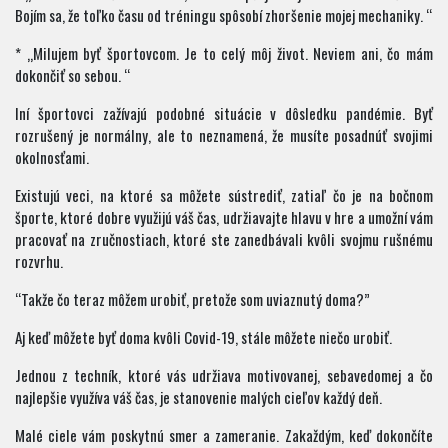
Bojím sa, že toľko času od tréningu spôsobí zhoršenie mojej mechaniky. “
* „Milujem byť športovcom. Je to celý môj život. Neviem ani, čo mám
dokončiť so sebou. “
Iní športovci zažívajú podobné situácie v dôsledku pandémie. Byť
rozrušený je normálny, ale to neznamená, že musíte posadnúť svojimi
okolnosťami.
Existujú veci, na ktoré sa môžete sústrediť, zatiaľ čo je na bočnom
športe, ktoré dobre využijú váš čas, udržiavajte hlavu v hre a umožní vám
pracovať na zručnostiach, ktoré ste zanedbávali kvôli svojmu rušnému
rozvrhu.
“Takže čo teraz môžem urobiť, pretože som uviaznutý doma?”
Aj keď môžete byť doma kvôli Covid-19, stále môžete niečo urobiť.
Jednou z techník, ktoré vás udržiava motivovanej, sebavedomej a čo
najlepšie využíva váš čas, je stanovenie malých cieľov každý deň.
Malé ciele vám poskytnú smer a zameranie. Zakaždým, keď dokončíte