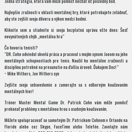
Jedna stratégia, ktorá vám môže pomôcť nechať ísť posledný bod.
Najlepšie zručnosti v oblasti mentálnej hry, ktoré potrebujete zvládnuť,
aby ste zvýšili svoju dôveru a výkon medzi bodmi.
Kliknite sem a stiahnite si svoju bezplatnú správu ešte dnes: Šesť
nevynútených chýb „mentálna hra“
Čo hovoria tenisti?
“DR. Cohn odviedol skvelú prácu a pracoval s mojím synom Joeom na jeho
mentálnych schopnostiach pre tenis. Naučil ho mentálne zručnosti a
disciplínu potrebné na presunutie na ďalšiu úroveň. Ďakujem Doc! “
~ Mike Withers, Joe Withers syn
Zvýšite svoju sebavedomie a zamerajte sa s odborným koučovaním
mentálnych hier!
Tréner Master Mental Game Dr. Patrick Cohn vám môže pomôcť
prekonať problémy s mentálnou hrou s osobným koučovaním.
Môžete spolupracovať so samotným Dr. Patrickom Cohnom v Orlande na
Floride alebo cez Skype, FaceTime alebo Telefón. Zavolajte nám