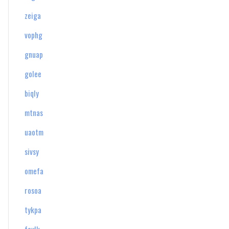
zeiga
vophg
gnuap
golee
biqly
mtnas
uaotm
sivsy
omefa
rosoa
tykpa