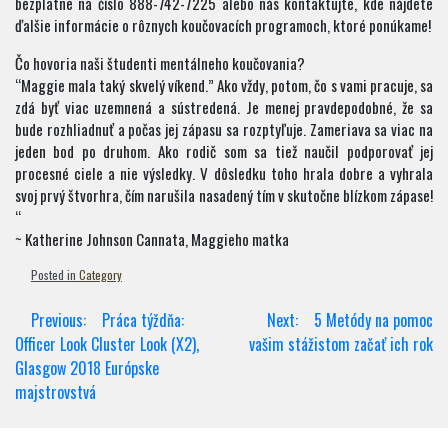
bezplatne na číslo 888-742-7225 alebo nás kontaktujte, kde nájdete
ďalšie informácie o rôznych koučovacích programoch, ktoré ponúkame!
Čo hovoria naši študenti mentálneho koučovania?
“Maggie mala taký skvelý víkend.” Ako vždy, potom, čo s vami pracuje, sa
zdá byť viac uzemnená a sústredená. Je menej pravdepodobné, že sa
bude rozhliadnuť a počas jej zápasu sa rozptyľuje. Zameriava sa viac na
jeden bod po druhom. Ako rodič som sa tiež naučil podporovať jej
procesné ciele a nie výsledky. V dôsledku toho hrala dobre a vyhrala
svoj prvý štvorhra, čím narušila nasadený tím v skutočne blízkom zápase!
“
~ Katherine Johnson Cannata, Maggieho matka
Posted in
Category
Post
Previous:
Práca týždňa:
Next:
5 Metódy na pomoc
navigation
Officer Look Cluster Look (X2),
vašim stážistom začať ich rok
Glasgow 2018 Európske
majstrovstvá