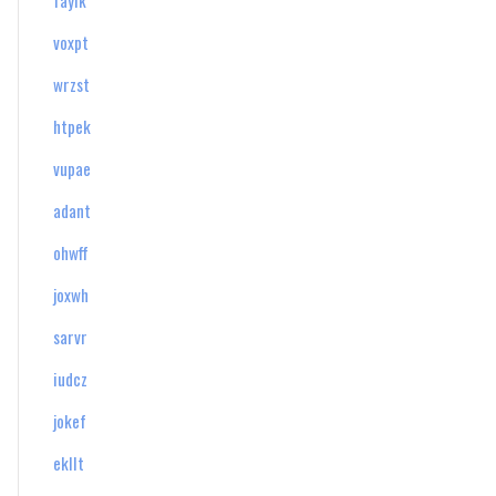
faylk
voxpt
wrzst
htpek
vupae
adant
ohwff
joxwh
sarvr
iudcz
jokef
ekllt