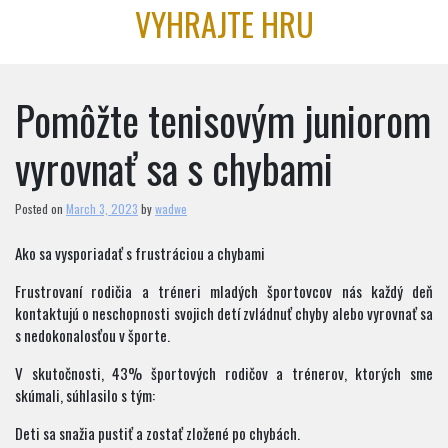
Skip
VYHRAJTE HRU
to
content
Pomôžte tenisovým juniorom
vyrovnať sa s chybami
Posted on
March 3, 2023
by
wadwe
Ako sa vysporiadať s frustráciou a chybami
Frustrovaní rodičia a tréneri mladých športovcov nás každý deň
kontaktujú o neschopnosti svojich detí zvládnuť chyby alebo vyrovnať sa
s nedokonalosťou v športe.
V skutočnosti, 43% športových rodičov a trénerov, ktorých sme
skúmali, súhlasilo s tým:
Deti sa snažia pustiť a zostať zložené po chybách.