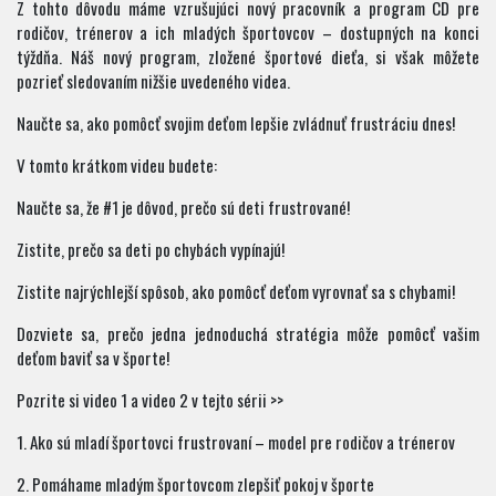
Z tohto dôvodu máme vzrušujúci nový pracovník a program CD pre
rodičov, trénerov a ich mladých športovcov – dostupných na konci
týždňa. Náš nový program, zložené športové dieťa, si však môžete
pozrieť sledovaním nižšie uvedeného videa.
Naučte sa, ako pomôcť svojim deťom lepšie zvládnuť frustráciu dnes!
V tomto krátkom videu budete:
Naučte sa, že #1 je dôvod, prečo sú deti frustrované!
Zistite, prečo sa deti po chybách vypínajú!
Zistite najrýchlejší spôsob, ako pomôcť deťom vyrovnať sa s chybami!
Dozviete sa, prečo jedna jednoduchá stratégia môže pomôcť vašim
deťom baviť sa v športe!
Pozrite si video 1 a video 2 v tejto sérii >>
1. Ako sú mladí športovci frustrovaní – model pre rodičov a trénerov
2. Pomáhame mladým športovcom zlepšiť pokoj v športe