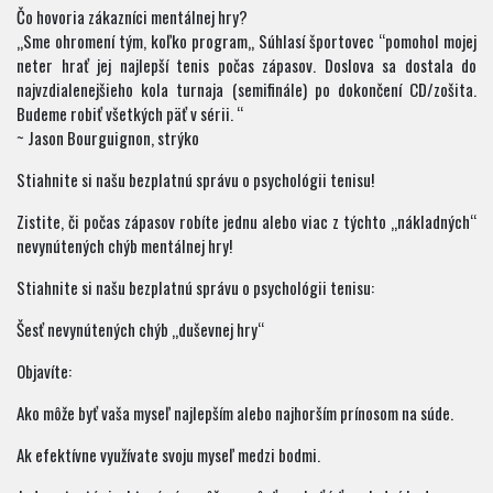
Čo hovoria zákazníci mentálnej hry?
„Sme ohromení tým, koľko program„ Súhlasí športovec “pomohol mojej
neter hrať jej najlepší tenis počas zápasov. Doslova sa dostala do
najvzdialenejšieho kola turnaja (semifinále) po dokončení CD/zošita.
Budeme robiť všetkých päť v sérii. “
~ Jason Bourguignon, strýko
Stiahnite si našu bezplatnú správu o psychológii tenisu!
Zistite, či počas zápasov robíte jednu alebo viac z týchto „nákladných“
nevynútených chýb mentálnej hry!
Stiahnite si našu bezplatnú správu o psychológii tenisu:
Šesť nevynútených chýb „duševnej hry“
Objavíte:
Ako môže byť vaša myseľ najlepším alebo najhorším prínosom na súde.
Ak efektívne využívate svoju myseľ medzi bodmi.