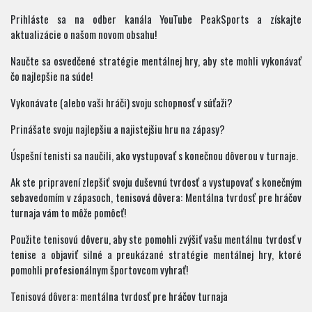
Prihláste sa na odber kanála YouTube PeakSports a získajte
aktualizácie o našom novom obsahu!
Naučte sa osvedčené stratégie mentálnej hry, aby ste mohli vykonávať
čo najlepšie na súde!
Vykonávate (alebo vaši hráči) svoju schopnosť v súťaži?
Prinášate svoju najlepšiu a najistejšiu hru na zápasy?
Úspešní tenisti sa naučili, ako vystupovať s konečnou dôverou v turnaje.
Ak ste pripravení zlepšiť svoju duševnú tvrdosť a vystupovať s konečným
sebavedomím v zápasoch, tenisová dôvera: Mentálna tvrdosť pre hráčov
turnaja vám to môže pomôcť!
Použite tenisovú dôveru, aby ste pomohli zvýšiť vašu mentálnu tvrdosť v
tenise a objaviť silné a preukázané stratégie mentálnej hry, ktoré
pomohli profesionálnym športovcom vyhrať!
Tenisová dôvera: mentálna tvrdosť pre hráčov turnaja